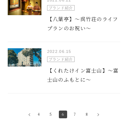
2022.06.22
ブランド紹介
【八葉亭】～呉竹荘のライフ
プランのお祝い～
2022.06.15
ブランド紹介
【くれたけイン富士山】～富
士山のふもとに～
4
5
6
7
8